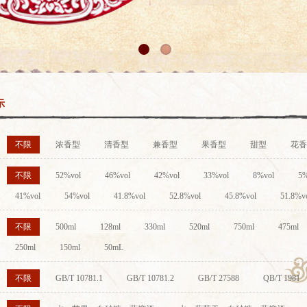
示
不限
浓香型
清香型
兼香型
果香型
甜型
花香
不限
52%vol
46%vol
42%vol
33%vol
8%vol
5%
41%vol
54%vol
41.8%vol
52.8%vol
45.8%vol
51.8%v
不限
500ml
128ml
330ml
520ml
750ml
475ml
250ml
150ml
50mL
不限
GB/T 10781.1
GB/T 10781.2
GB/T 27588
QB/T 1981