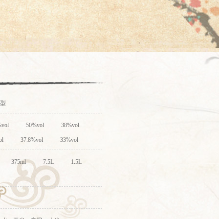
型
vol
50%vol
38%vol
ol
37.8%vol
33%vol
375ml
7.5L
1.5L