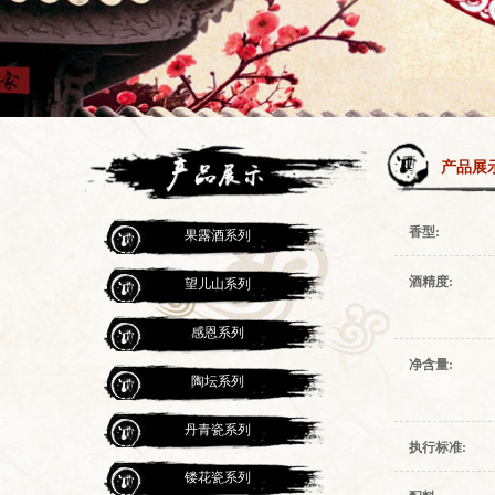
产品展
香型:
果露酒系列
酒精度:
望儿山系列
感恩系列
净含量:
陶坛系列
丹青瓷系列
执行标准:
镂花瓷系列