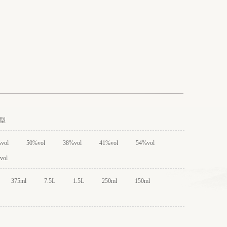
型
vol
50%vol
38%vol
41%vol
54%vol
vol
375ml
7.5L
1.5L
250ml
150ml